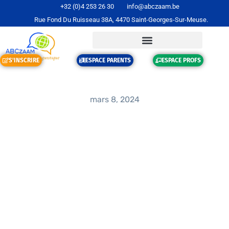
+32 (0)4 253 26 30
info@abczaam.be
Rue Fond Du Ruisseau 38A, 4470 Saint-Georges-Sur-Meuse.
S'INSCRIRE
ESPACE PARENTS
ESPACE PROFS
mars 8, 2024